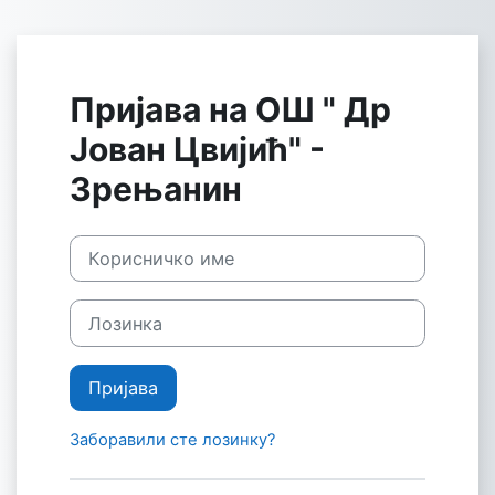
Иди на главни садржај
Пријава на ОШ " Др
Јован Цвијић" -
Зрењанин
Корисничко име
Лозинка
Пријава
Заборавили сте лозинку?