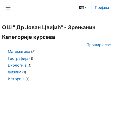
Иди на главни садржај
Пријава
Бочни панел
ОШ " Др Јован Цвијић" - Зрењанин
Категорије курсева
Прошири све
Математика
(3)
Географија
(1)
Биологија
(1)
Физика
(1)
Историја
(1)