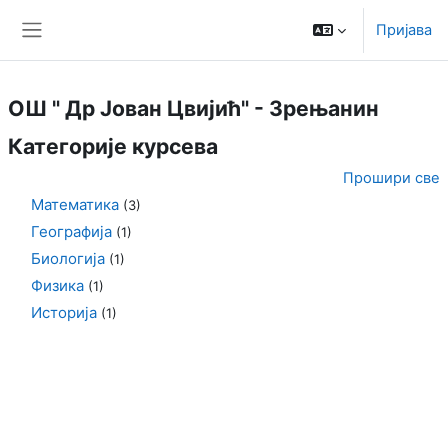
Иди на главни садржај
Пријава
Бочни панел
ОШ " Др Јован Цвијић" - Зрењанин
Категорије курсева
Прошири све
Математика
(3)
Географија
(1)
Биологија
(1)
Физика
(1)
Историја
(1)